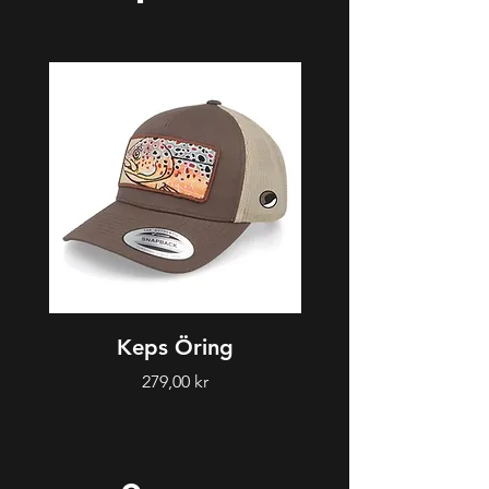
Keps Öring
Keps Bollstafi
Pris
279,00 kr