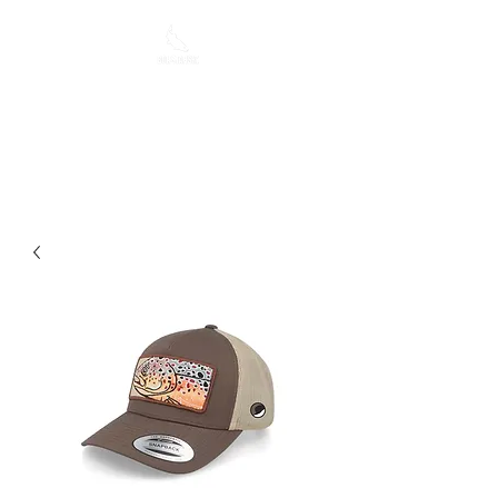
BOLLSTAFISKE
En hemsida för fiskare