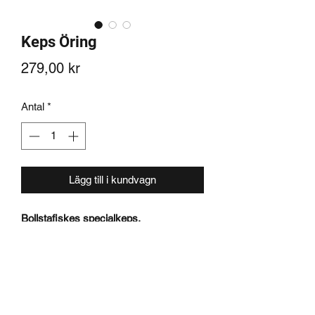
Keps Öring
Pris
279,00 kr
Antal
*
Lägg till i kundvagn
Bollstafiskes specialkeps.
En truckerkeps med öring fram och
bollstafiskes logga på sidan.
Snapback bak.